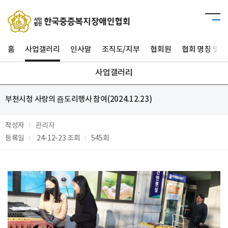
홈
사업갤러리
인사말
조직도/지부
협회원
협회 명칭 및 
사업갤러리
부천시청 사랑의 죰도리행사 참여(2024.12.23)
작성자
관리자
등록일
24-12-23
조회
545회