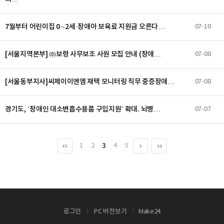
7월부터 어린이집 0∼2세·장애아 보육료 지원금 오른다…
07-10
[서울지역본부] ㈜보령 사무보조 사원 모집 안내 (장애…
07-08
[서울동부지사]씨제이이엔엠 재택 모니터링 직무 중증장애…
07-08
경기도, ‘장애인 대소변흡수용품 구입지원’ 확대. 뇌병…
07-07
3
1
2
4
5
로그인
PC 버전보기
Make24