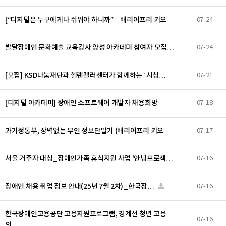
[“디지털은 누구에게나 쉬워야 하니까”…배리어프리 키오…
07-24
발달장애인 문화예술 교육강사 양성 아카데미 참여자 모집…
07-24
[모집] KSD나눔재단과 헬렌켈러센터가 함께하는 ‘시청…
07-21
[디지털 아카데미] 장애인 소프트웨어 개발자 채용희망 …
07-18
과기정통부, 장벽없는 무인 정보단말기 (배리어프리 키오…
07-17
서울 거주자 대상_장애인가족 휴식지원 사업 '안녕프로젝…
07-16
장애인 채용 취업 정보 안내(25년 7월 2차)_한국장…
07-16
한국장애인고용공단 고용지원프로그램, 경계선 청년 고용
07-16
의…