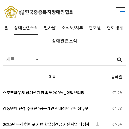
홈
장애관련소식
인사말
조직도/지부
협회원
협회 명칭 
장애관련소식
제목
등록일
스포츠바우처 당겨쓰기 만족도 200%_정책브리핑
07-29
김동연이 전격 수용한 ‘공공기관 장애청년 인턴십’, 첫…
07-28
2025년 우리 히어로 자녀 학업장려금 지원사업 대상자…
07-24